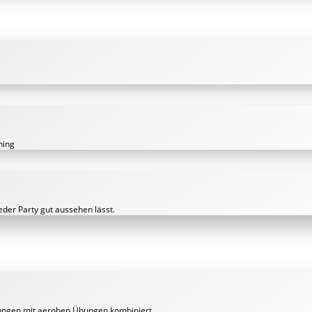
ining
uf jeder Party gut aussehen lässt.
gungen mit aeroben Übungen kombiniert.