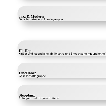
Jazz & Modern
Gesellschafts- und Turniergruppe
HipHop
Kinder und Jugendliche ab 10 Jahre und Erwachsene mit und ohne
LineDance
Gesellschaftsgruppe
Stepptanz
Anfänger und Fortgeschrittene