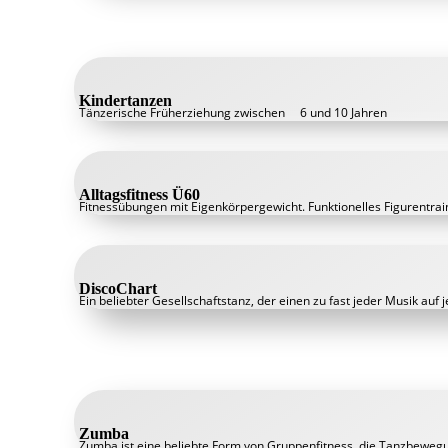
Kindertanzen
Tänzerische Früherziehung zwischen 6 und 10 Jahren
Alltagsfitness Ü60
Fitnessübungen mit Eigenkörpergewicht. Funktionelles Figurentra
DiscoChart
Ein beliebter Gesellschaftstanz, der einen zu fast jeder Musik a
Zumba
Zumba ist eine beliebte Form von Gruppenfitness, die Tanzbewe