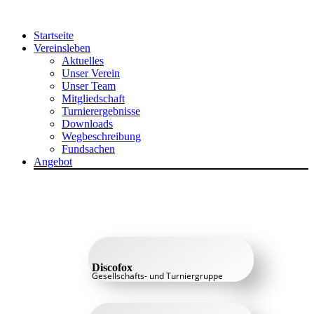
Zum
Inhalt
Startseite
springen
Vereinsleben
Aktuelles
Unser Verein
Unser Team
Mitgliedschaft
Turnierergebnisse
Downloads
Wegbeschreibung
Fundsachen
Angebot
Discofox
Gesellschafts- und Turniergruppe