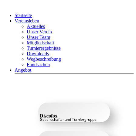
Zum
Inhalt
Startseite
springen
Vereinsleben
Aktuelles
Unser Verein
Unser Team
Mitgliedschaft
Turnierergebnisse
Downloads
Wegbeschreibung
Fundsachen
Angebot
Discofox
Gesellschafts- und Turniergruppe