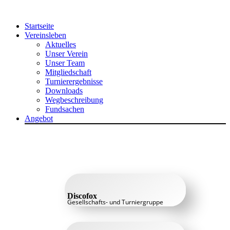
Zum
Inhalt
Startseite
springen
Vereinsleben
Aktuelles
Unser Verein
Unser Team
Mitgliedschaft
Turnierergebnisse
Downloads
Wegbeschreibung
Fundsachen
Angebot
Discofox
Gesellschafts- und Turniergruppe